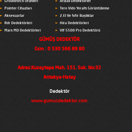
Groundtech Ürünleri
Arızalı Dedektörler
Pointer Cihazları
Tero Vido Yeraltı Görüntüleme
Aksesuarlar
2.El Ve Sıfır Başlıklar
Rdr Dedektörleri
Hira Dedektörleri
Mars MD Dedektörleri
Vlf 5500 Pro Dedektörü
GÜMÜŞ DEDEKTÖR
Gsm : 0 530 566 89 80
Adres:Kuzeytepe Mah. 151. Sok. No:32
Antakya-Hatay
Dedektör
www.gumusdedektor.com