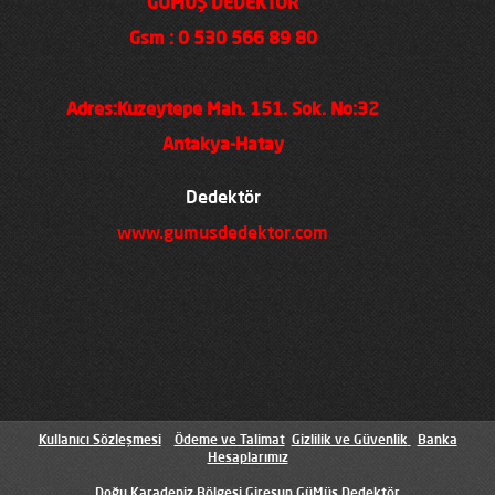
GÜMÜŞ DEDEKTÖR
Gsm : 0 530 566 89 80
Adres:Kuzeytepe Mah. 151. Sok. No:32
Antakya-Hatay
Dedektör
www.gumusdedektor.com
Kullanıcı Sözleşmesi
Ödeme ve Talimat
Gizlilik ve Güvenlik
Banka
Hesaplarımız
Doğu Karadeniz Bölgesi Giresun GüMüş Dedektör