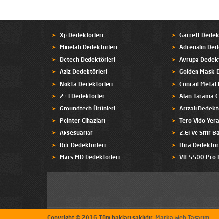
Xp Dedektörleri
Garrett Dedek
Minelab Dedektörleri
Adrenalin Ded
Detech Dedektörleri
Avrupa Dedekt
Aziz Dedektörleri
Golden Mask D
Nokta Dedektörleri
Conrad Metal 
2.El Dedektörler
Alan Tarama Ci
Groundtech Ürünleri
Arızalı Dedekt
Pointer Cihazları
Tero Vido Yer
Aksesuarlar
2.El Ve Sıfır Ba
Rdr Dedektörleri
Hira Dedektörl
Mars MD Dedektörleri
Vlf 5500 Pro 
Copyright © 2016 Tüm hakları saklıdır.
Marka Web Tasarım