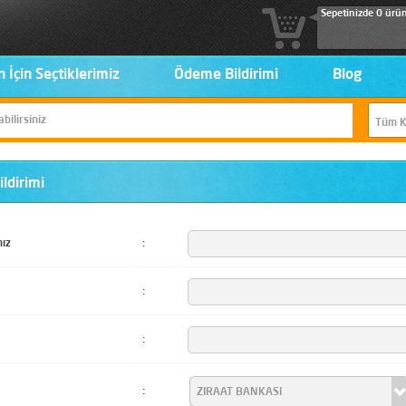
Sepetinizde 0 ürü
n İçin Seçtiklerimiz
Ödeme Bildirimi
Blog
ldirimi
nız
:
:
:
: