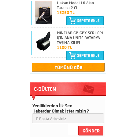
Hakan Model 16 Alan
Tarama 2.El
13250 TL
Apron Delux Alan Tarama
Çok Temiz
26500 TL
MİNELAB GP-GPX SERİLERİ
İÇİN ANA ÜNİTE BATARYA
TAŞIMA KILIFI
1100 TL
Garrett 400i 28cm Başlıklı
18500 TL
Nokta Score 3 Temiz
Sorunsuz Sıkıntısız
19750 TL
18"dd 45 cm Ayrım lı Başlık
Minelab Gp-Gpx Serilerine