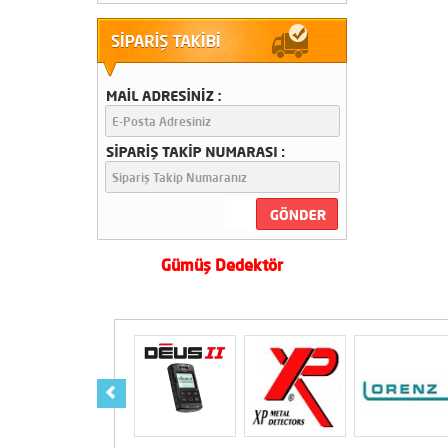
2.El
23750 TL
Conrad GR4 Dual Yeraltı
Görüntüleme Cihazı 2.El
87500 TL
Gümüş Dedektör