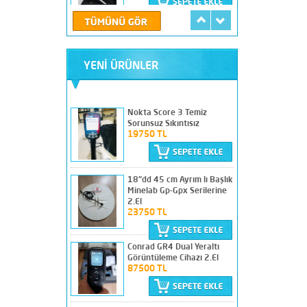
MİNELAB GP-GPX SERİLERİ
İÇİN ANA ÜNİTE BATARYA
TAŞIMA KILIFI
1100 TL
YENİ ÜRÜNLER
PROTON ELİC RB-I M-4 Sıfır
Nokta Score 3 Temiz
Ayarında
Sorunsuz Sıkıntısız
260000 TL
19750 TL
18"dd 45 cm Ayrım lı Başlık
Deep 3D Max Alan
Minelab Gp-Gpx Serilerine
Tarama+Yeraltı
2.El
Görüntüleme Cihazı 2.El
23750 TL
38500 TL
Conrad GR4 Dual Yeraltı
Görüntüleme Cihazı 2.El
Adrenalin Z18 Yeraltı
87500 TL
Görüntüleme Cihazı 2.El
67500 TL