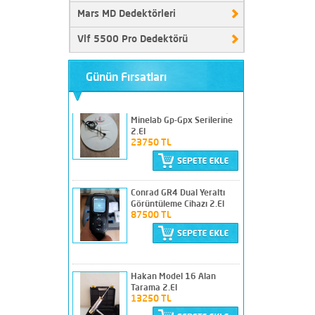
Nokta Score 3 Temiz
Mars MD Dedektörleri
Sorunsuz Sıkıntısız
19750 TL
Vlf 5500 Pro Dedektörü
Günün Fırsatları
18"dd 45 cm Ayrım lı Başlık
Minelab Gp-Gpx Serilerine
2.El
23750 TL
Conrad GR4 Dual Yeraltı
Görüntüleme Cihazı 2.El
87500 TL
Hakan Model 16 Alan
Tarama 2.El
13250 TL