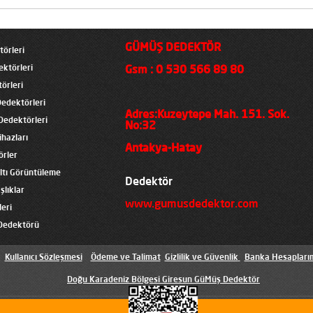
GÜMÜŞ DEDEKTÖR
törleri
ektörleri
Gsm : 0 530 566 89 80
örleri
edektörleri
Adres:Kuzeytepe Mah. 151. Sok.
Dedektörleri
No:32
hazları
Antakya-Hatay
örler
altı Görüntüleme
Dedektör
şlıklar
www.gumusdedektor.com
eri
Dedektörü
Kullanıcı Sözleşmesi
Ödeme ve Talimat
Gizlilik ve Güvenlik
Banka Hesapları
Doğu Karadeniz Bölgesi Giresun GüMüş Dedektör