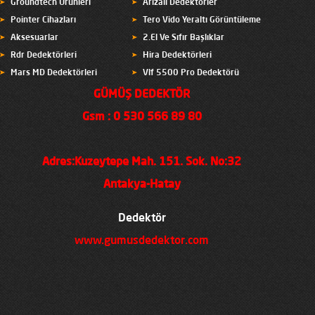
Groundtech Ürünleri
Arızalı Dedektörler
Pointer Cihazları
Tero Vido Yeraltı Görüntüleme
Aksesuarlar
2.El Ve Sıfır Başlıklar
Rdr Dedektörleri
Hira Dedektörleri
Mars MD Dedektörleri
Vlf 5500 Pro Dedektörü
GÜMÜŞ DEDEKTÖR
Gsm : 0 530 566 89 80
Adres:Kuzeytepe Mah. 151. Sok. No:32
Antakya-Hatay
Dedektör
www.gumusdedektor.com