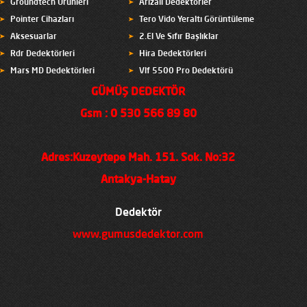
Groundtech Ürünleri
Arızalı Dedektörler
Pointer Cihazları
Tero Vido Yeraltı Görüntüleme
Aksesuarlar
2.El Ve Sıfır Başlıklar
Rdr Dedektörleri
Hira Dedektörleri
Mars MD Dedektörleri
Vlf 5500 Pro Dedektörü
GÜMÜŞ DEDEKTÖR
Gsm : 0 530 566 89 80
Adres:Kuzeytepe Mah. 151. Sok. No:32
Antakya-Hatay
Dedektör
www.gumusdedektor.com