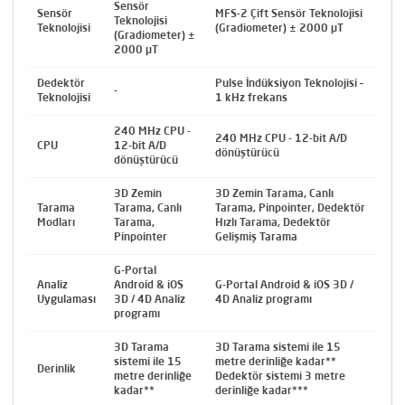
Sensör
Sensör
MFS-2 Çift Sensör Teknolojisi
Teknolojisi
Teknolojisi
(Gradiometer) ± 2000 µT
(Gradiometer) ±
2000 µT
Dedektör
Pulse İndüksiyon Teknolojisi –
-
Teknolojisi
1 kHz frekans
240 MHz CPU -
240 MHz CPU - 12-bit A/D
CPU
12-bit A/D
dönüştürücü
dönüştürücü
3D Zemin
3D Zemin Tarama, Canlı
Tarama
Tarama, Canlı
Tarama, Pinpointer, Dedektör
Modları
Tarama,
Hızlı Tarama, Dedektör
Pinpointer
Gelişmiş Tarama
G-Portal
Analiz
Android & iOS
G-Portal Android & iOS 3D /
Uygulaması
3D / 4D Analiz
4D Analiz programı
programı
3D Tarama
3D Tarama sistemi ile 15
sistemi ile 15
metre derinliğe kadar**
Derinlik
metre derinliğe
Dedektör sistemi 3 metre
kadar**
derinliğe kadar***