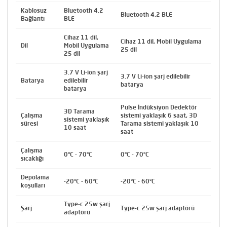
Kablosuz
Bluetooth 4.2
Bluetooth 4.2 BLE
Bağlantı
BLE
Cihaz 11 dil,
Cihaz 11 dil, Mobil Uygulama
Dil
Mobil Uygulama
25 dil
25 dil
3.7 V Li-ion şarj
3.7 V Li-ion şarj edilebilir
Batarya
edilebilir
batarya
batarya
Pulse İndüksiyon Dedektör
3D Tarama
Çalışma
sistemi yaklaşık 6 saat, 3D
sistemi yaklaşık
süresi
Tarama sistemi yaklaşık 10
10 saat
saat
Çalışma
0°C - 70°C
0°C - 70°C
sıcaklığı
Depolama
-20°C - 60°C
-20°C - 60°C
koşulları
Type-c 25w şarj
Şarj
Type-c 25w şarj adaptörü
adaptörü