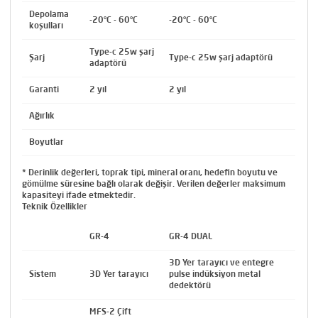
Depolama
-20°C - 60°C
-20°C - 60°C
koşulları
Type-c 25w şarj
Şarj
Type-c 25w şarj adaptörü
adaptörü
Garanti
2 yıl
2 yıl
Ağırlık
Boyutlar
* Derinlik değerleri, toprak tipi, mineral oranı, hedefin boyutu ve
gömülme süresine bağlı olarak değişir. Verilen değerler maksimum
kapasiteyi ifade etmektedir.
Teknik Özellikler
GR-4
GR-4 DUAL
3D Yer tarayıcı ve entegre
Sistem
3D Yer tarayıcı
pulse indüksiyon metal
dedektörü
MFS-2 Çift