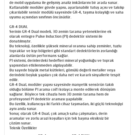
de mobil uygulama ile gelişmiş analiz imkânlarını bir arada sunar.
Katlanabilir modüler gövde yapısı, ayarlanabilir tutuş açısı ve takılıp
çıkarılabilir sensör modülü sayesinde GR-4, taşıma kolaylığı ve saha
uyumu açısından sınıfının öncüsüdür.
GR-4 DUAL
Serinin GR-4 Dual modeli, 3D zemin tarama yeteneklerine ek
olarak entegre Pulse Induction (PI) dedektör sistemi ile
donatılmıştır.
Bu teknoloji, özellikle yüksek mineral oranına sahip zeminler, tuzlu
topraklar ve kıyı bölgeleri gibi standart dedektörlerin zorlandığı
alanlarda üstün performans sağlar.
PI sistemi, derinlerdeki hedefleri mineral yoğunluğu ve toprak
yapısından etkilenmeden algılayabilir.
Bu sayede büyük metal kütleleri, gömülü değerli metaller veya
derindeki boşluk yapıları çok daha net ve kararlı sinyallerle tespit
edilir.
GR-4 Dual, modüler yapısı sayesinde manyetik sensörün takılı
olduğu bölüme PI arama coil’i kolayca monte edilerek dönüşüm
sağlanır. Böylece tek cihazla hem 3D zemin tarama hem de
profesyonel PI dedektör araması yapılabilir.
Bu özellik, kullanıcıya iki farklı cihaz taşımadan, iki güçlü teknolojiyi
aynı anda sunar.
Sonuç olarak GR-4 Dual, çok amaçlı saha çalışmaları, derin
aramalar ve zorlu arazi koşulları için tek başına eksiksiz bir
çözüm sunar.
Teknik Özellikler