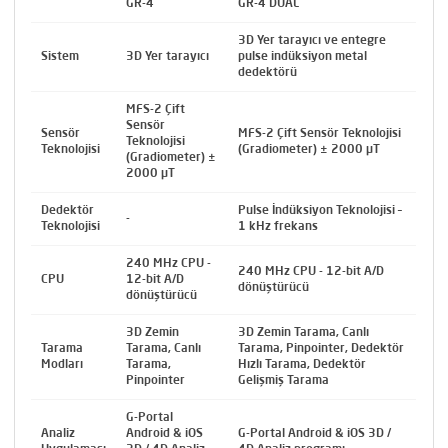
GR-4
GR-4 DUAL
3D Yer tarayıcı ve entegre
Sistem
3D Yer tarayıcı
pulse indüksiyon metal
dedektörü
MFS-2 Çift
Sensör
Sensör
MFS-2 Çift Sensör Teknolojisi
Teknolojisi
Teknolojisi
(Gradiometer) ± 2000 µT
(Gradiometer) ±
2000 µT
Dedektör
Pulse İndüksiyon Teknolojisi –
-
Teknolojisi
1 kHz frekans
240 MHz CPU -
240 MHz CPU - 12-bit A/D
CPU
12-bit A/D
dönüştürücü
dönüştürücü
3D Zemin
3D Zemin Tarama, Canlı
Tarama
Tarama, Canlı
Tarama, Pinpointer, Dedektör
Modları
Tarama,
Hızlı Tarama, Dedektör
Pinpointer
Gelişmiş Tarama
G-Portal
Analiz
Android & iOS
G-Portal Android & iOS 3D /