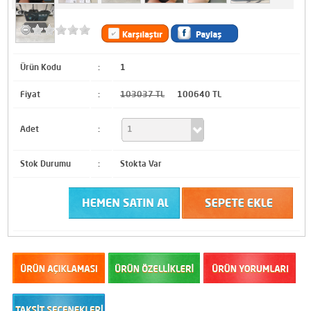
Ürün Kodu
:
1
Fiyat
:
103037 TL
100640 TL
Adet
:
Stok Durumu
:
Stokta Var