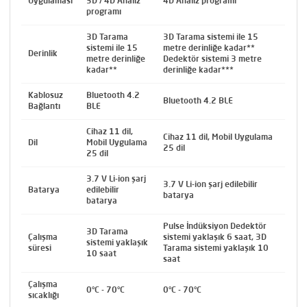
Uygulaması
3D / 4D Analiz
4D Analiz programı
programı
3D Tarama
3D Tarama sistemi ile 15
sistemi ile 15
metre derinliğe kadar**
Derinlik
metre derinliğe
Dedektör sistemi 3 metre
kadar**
derinliğe kadar***
Kablosuz
Bluetooth 4.2
Bluetooth 4.2 BLE
Bağlantı
BLE
Cihaz 11 dil,
Cihaz 11 dil, Mobil Uygulama
Dil
Mobil Uygulama
25 dil
25 dil
3.7 V Li-ion şarj
3.7 V Li-ion şarj edilebilir
Batarya
edilebilir
batarya
batarya
Pulse İndüksiyon Dedektör
3D Tarama
Çalışma
sistemi yaklaşık 6 saat, 3D
sistemi yaklaşık
süresi
Tarama sistemi yaklaşık 10
10 saat
saat
Çalışma
0°C - 70°C
0°C - 70°C
sıcaklığı