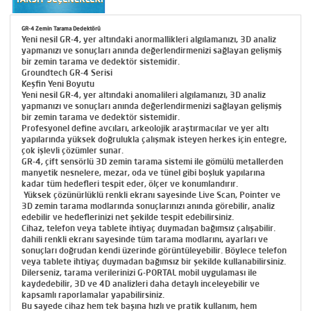
GR-4 Zemin Tarama Dedektörü
Yeni nesil GR-4, yer altındaki anormallikleri algılamanızı, 3D analiz
yapmanızı ve sonuçları anında değerlendirmenizi sağlayan gelişmiş
bir zemin tarama ve dedektör sistemidir.
Groundtech GR-4 Serisi
Keşfin Yeni Boyutu
Yeni nesil GR-4, yer altındaki anomalileri algılamanızı, 3D analiz
yapmanızı ve sonuçları anında değerlendirmenizi sağlayan gelişmiş
bir zemin tarama ve dedektör sistemidir.
Profesyonel define avcıları, arkeolojik araştırmacılar ve yer altı
yapılarında yüksek doğrulukla çalışmak isteyen herkes için entegre,
çok işlevli çözümler sunar.
GR-4, çift sensörlü 3D zemin tarama sistemi ile gömülü metallerden
manyetik nesnelere, mezar, oda ve tünel gibi boşluk yapılarına
kadar tüm hedefleri tespit eder, ölçer ve konumlandırır.
Yüksek çözünürlüklü renkli ekranı sayesinde Live Scan, Pointer ve
3D zemin tarama modlarında sonuçlarınızı anında görebilir, analiz
edebilir ve hedeflerinizi net şekilde tespit edebilirsiniz.
Cihaz, telefon veya tablete ihtiyaç duymadan bağımsız çalışabilir.
dahili renkli ekranı sayesinde tüm tarama modlarını, ayarları ve
sonuçları doğrudan kendi üzerinde görüntüleyebilir. Böylece telefon
veya tablete ihtiyaç duymadan bağımsız bir şekilde kullanabilirsiniz.
Dilerseniz, tarama verilerinizi G-PORTAL mobil uygulaması ile
kaydedebilir, 3D ve 4D analizleri daha detaylı inceleyebilir ve
kapsamlı raporlamalar yapabilirsiniz.
Bu sayede cihaz hem tek başına hızlı ve pratik kullanım, hem