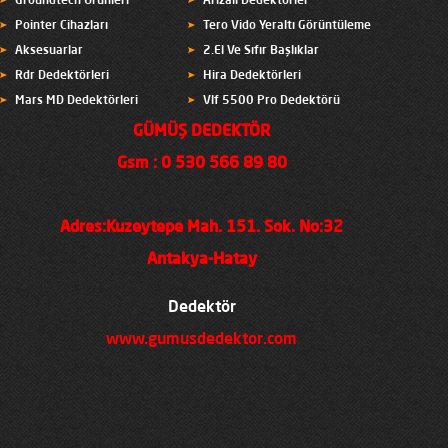
Groundtech Ürünleri
Arızalı Dedektörler
Pointer Cihazları
Tero Vido Yeraltı Görüntüleme
Aksesuarlar
2.El Ve Sıfır Başlıklar
Rdr Dedektörleri
Hira Dedektörleri
Mars MD Dedektörleri
Vlf 5500 Pro Dedektörü
GÜMÜŞ DEDEKTÖR
Gsm : 0 530 566 89 80
Adres:Kuzeytepe Mah. 151. Sok. No:32
Antakya-Hatay
Dedektör
www.gumusdedektor.com