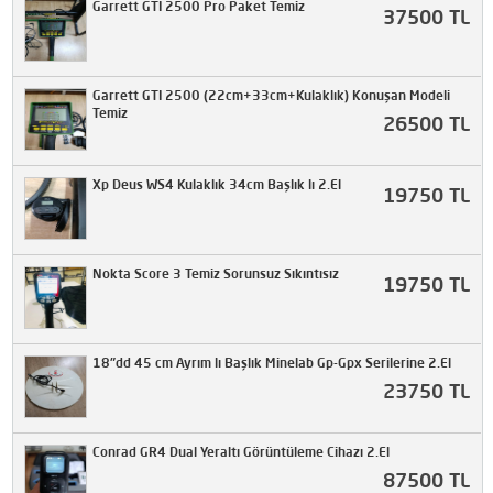
Garrett GTI 2500 Pro Paket Temiz
37500 TL
Garrett GTI 2500 (22cm+33cm+Kulaklık) Konuşan Modeli
Temiz
26500 TL
Xp Deus WS4 Kulaklık 34cm Başlık lı 2.El
19750 TL
Nokta Score 3 Temiz Sorunsuz Sıkıntısız
19750 TL
18"dd 45 cm Ayrım lı Başlık Minelab Gp-Gpx Serilerine 2.El
23750 TL
Conrad GR4 Dual Yeraltı Görüntüleme Cihazı 2.El
87500 TL